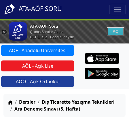
ATA-AÖF SORU
ATA-AÖF Soru
AÇ
Çıkmış Sorular Cepte
ÜCRETSİZ - Google Play'de
AÖF - Anadolu Üniversitesi
AÖL - Açık Lise
AÖO - Açık Ortaokul
Anasayfa
Dersler
Dış Ticarette Yazışma Teknikleri
Ara Deneme Sınavı (5. Hafta)