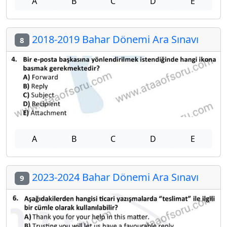
A
B
C
D
E
2018-2019 Bahar Dönemi Ara Sınavı
8
A
B
C
D
E
2023-2024 Bahar Dönemi Ara Sınavı
9