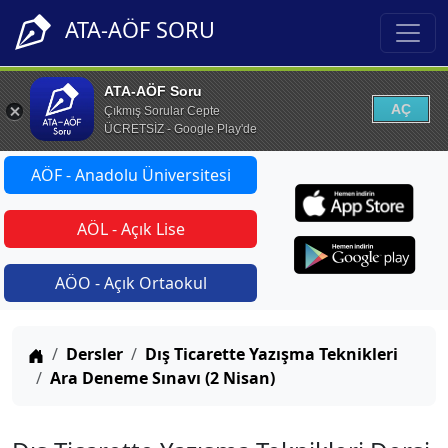
ATA-AÖF SORU
ATA-AÖF Soru
AÇ
Çıkmış Sorular Cepte
ÜCRETSİZ - Google Play'de
AÖF - Anadolu Üniversitesi
AÖL - Açık Lise
AÖO - Açık Ortaokul
Anasayfa
Dersler
Dış Ticarette Yazışma Teknikleri
Ara Deneme Sınavı (2 Nisan)