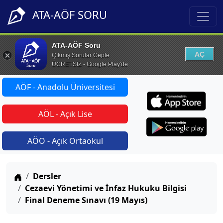
ATA-AÖF SORU
ATA-AÖF Soru
AÇ
Çıkmış Sorular Cepte
ÜCRETSİZ - Google Play'de
AÖF - Anadolu Üniversitesi
AÖL - Açık Lise
AÖO - Açık Ortaokul
Anasayfa
Dersler
Cezaevi Yönetimi ve İnfaz Hukuku Bilgisi
Final Deneme Sınavı (19 Mayıs)