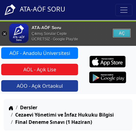
ATA-AÖF SORU
ATA-AÖF Soru
AÇ
Çıkmış Sorular Cepte
ÜCRETSİZ - Google Play'de
AÖF - Anadolu Üniversitesi
AÖL - Açık Lise
AÖO - Açık Ortaokul
Anasayfa
Dersler
Cezaevi Yönetimi ve İnfaz Hukuku Bilgisi
Final Deneme Sınavı (1 Haziran)