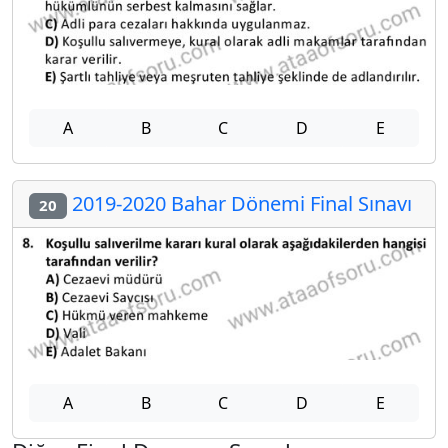
A
B
C
D
E
2019-2020 Bahar Dönemi Final Sınavı
20
A
B
C
D
E