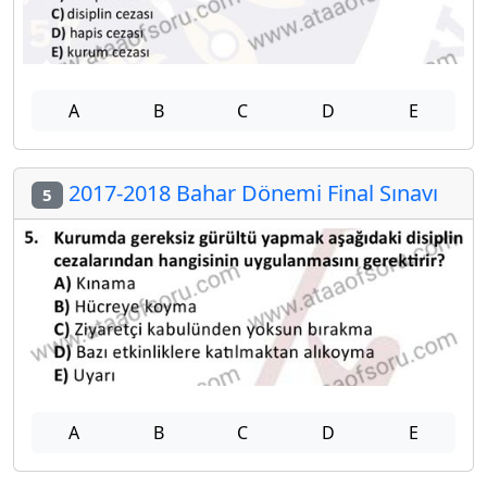
A
B
C
D
E
2017-2018 Bahar Dönemi Final Sınavı
5
A
B
C
D
E