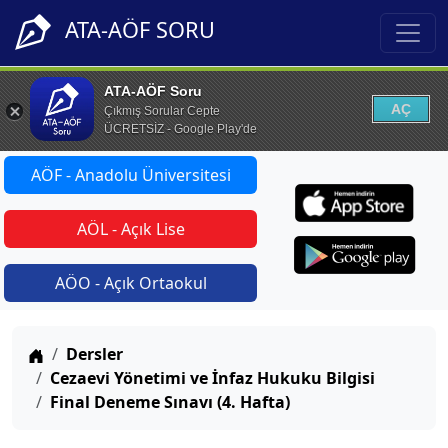
ATA-AÖF SORU
ATA-AÖF Soru
AÇ
Çıkmış Sorular Cepte
ÜCRETSİZ - Google Play'de
AÖF - Anadolu Üniversitesi
AÖL - Açık Lise
AÖO - Açık Ortaokul
Anasayfa
Dersler
Cezaevi Yönetimi ve İnfaz Hukuku Bilgisi
Final Deneme Sınavı (4. Hafta)