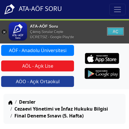
ATA-AÖF SORU
ATA-AÖF Soru
AÇ
Çıkmış Sorular Cepte
ÜCRETSİZ - Google Play'de
AÖF - Anadolu Üniversitesi
AÖL - Açık Lise
AÖO - Açık Ortaokul
Anasayfa
Dersler
Cezaevi Yönetimi ve İnfaz Hukuku Bilgisi
Final Deneme Sınavı (5. Hafta)