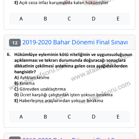
A
B
C
D
E
2019-2020 Bahar Dönemi Final Sınavı
12
A
B
C
D
E