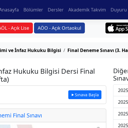
Anasayfa
Bölümler
Dersler
Akademik Takvim
Duyuru 
AÖL - Açık Lise
AÖO - Açık Ortaokul
imi ve İnfaz Hukuku Bilgisi
Final Deneme Sınavı (3. Ha
faz Hukuku Bilgisi Dersi Final
Diğe
Sınav
ta)
2025
Sınava Başla
2025
2025
mi Final Sınavı
2025