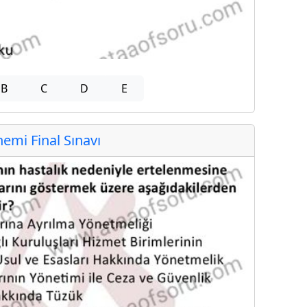
B
C
D
E
mi Final Sınavı