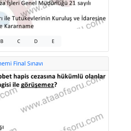
B
C
D
E
mi Final Sınavı