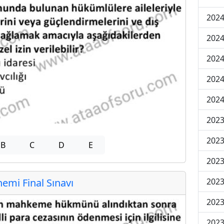
2024
2024
2024
2024
2024
202
202
B
C
D
E
202
2023
mi Final Sınavı
2023
2023