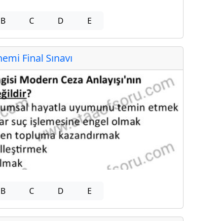
B
C
D
E
mi Final Sınavı
B
C
D
E