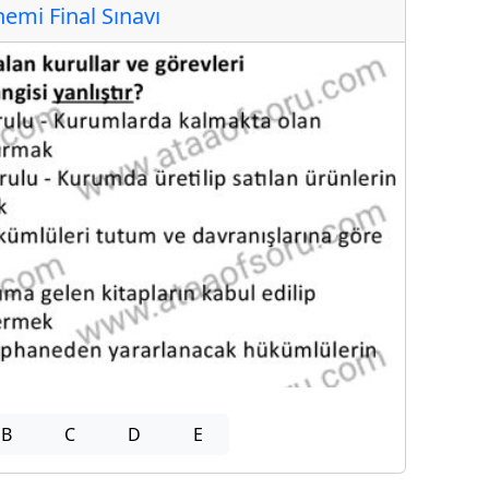
mi Final Sınavı
B
C
D
E