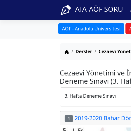
ATA-AÖF SORU
AÖF - Anadolu Üniversitesi
Anasayfa
Dersler
Cezaevi Yönet
Cezaevi Yönetimi ve İn
Deneme Sınavı (3. Haf
3. Hafta Deneme Sınavı
2019-2020 Bahar Döne
1