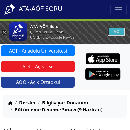
ATA-AÖF SORU
ATA-AÖF Soru
AÇ
Çıkmış Sorular Cepte
ÜCRETSİZ - Google Play'de
AÖF - Anadolu Üniversitesi
AÖL - Açık Lise
AÖO - Açık Ortaokul
Anasayfa
Dersler
Bilgisayar Donanımı
Bütünleme Deneme Sınavı (9 Haziran)