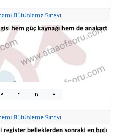
emi Bütünleme Sınavı
B
C
D
E
emi Bütünleme Sınavı