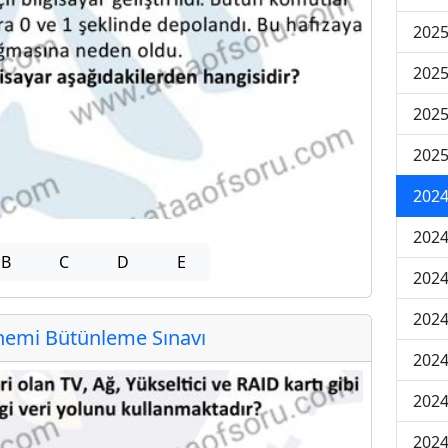
202
202
202
2025
202
202
B
C
D
E
202
202
emi Bütünleme Sınavı
2024
2024
2024