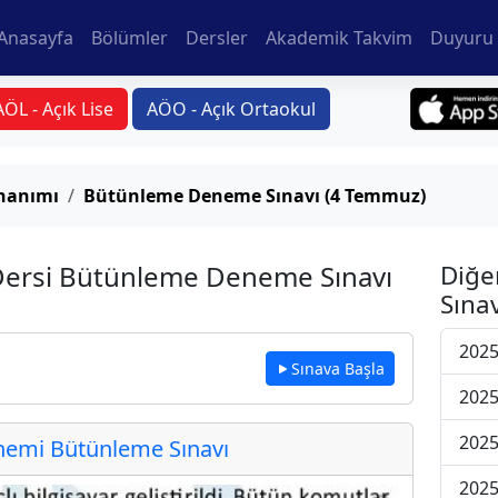
Anasayfa
Bölümler
Dersler
Akademik Takvim
Duyuru 
AÖL - Açık Lise
AÖO - Açık Ortaokul
onanımı
Bütünleme Deneme Sınavı (4 Temmuz)
Dersi Bütünleme Deneme Sınavı
Diğe
Sınav
202
Sınava Başla
202
202
emi Bütünleme Sınavı
202