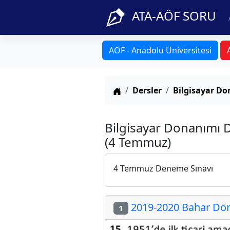
ATA-AÖF SORU
AÖF - Anadolu Üniversitesi
Anasayfa
Dersler
Bilgisayar D
Bilgisayar Donanımı 
(4 Temmuz)
4 Temmuz Deneme Sınavı
2019-2020 Bahar Dön
1