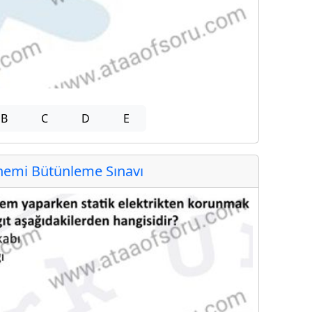
B
C
D
E
emi Bütünleme Sınavı