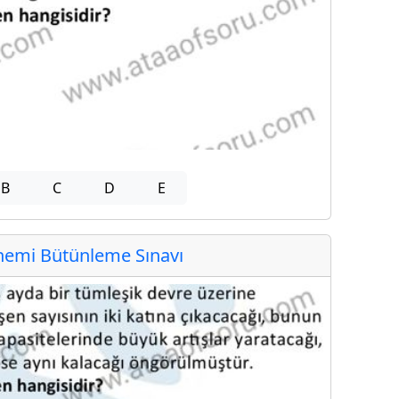
B
C
D
E
emi Bütünleme Sınavı