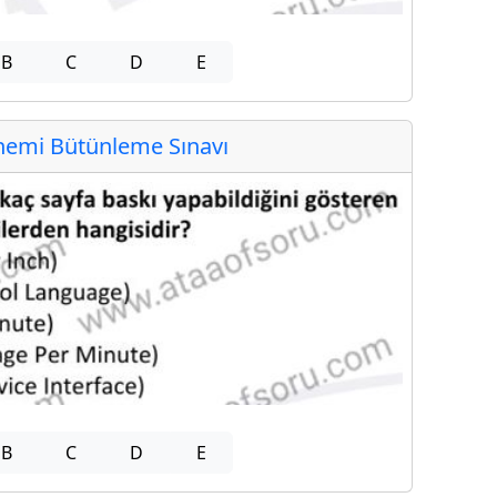
B
C
D
E
emi Bütünleme Sınavı
B
C
D
E