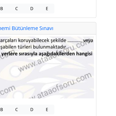
B
C
D
E
emi Bütünleme Sınavı
B
C
D
E