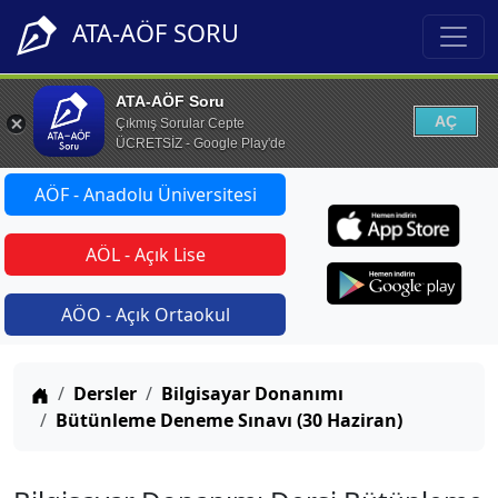
ATA-AÖF SORU
ATA-AÖF Soru
AÇ
Çıkmış Sorular Cepte
ÜCRETSİZ - Google Play'de
AÖF - Anadolu Üniversitesi
AÖL - Açık Lise
AÖO - Açık Ortaokul
Anasayfa
Dersler
Bilgisayar Donanımı
Bütünleme Deneme Sınavı (30 Haziran)