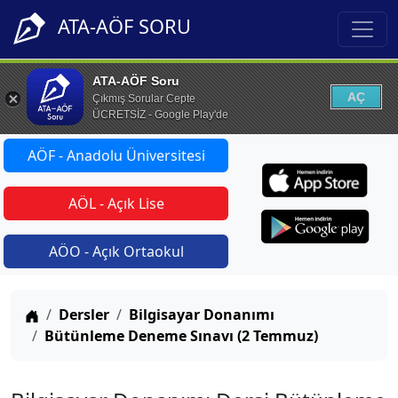
ATA-AÖF SORU
ATA-AÖF Soru
AÇ
Çıkmış Sorular Cepte
ÜCRETSİZ - Google Play'de
AÖF - Anadolu Üniversitesi
AÖL - Açık Lise
AÖO - Açık Ortaokul
Anasayfa
Dersler
Bilgisayar Donanımı
Bütünleme Deneme Sınavı (2 Temmuz)