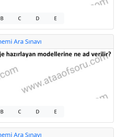
B
C
D
E
emi Ara Sınavı
B
C
D
E
emi Ara Sınavı