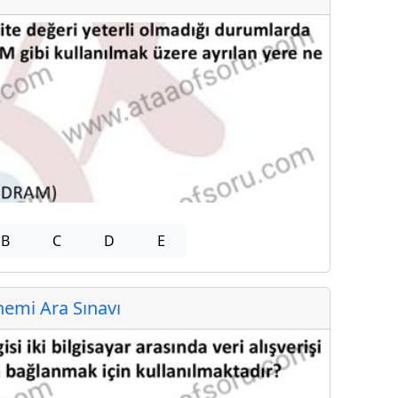
B
C
D
E
emi Ara Sınavı