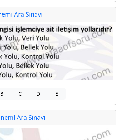
emi Ara Sınavı
B
C
D
E
nemi Ara Sınavı