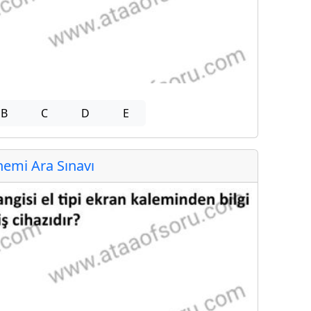
B
C
D
E
emi Ara Sınavı