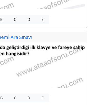
B
C
D
E
emi Ara Sınavı
B
C
D
E