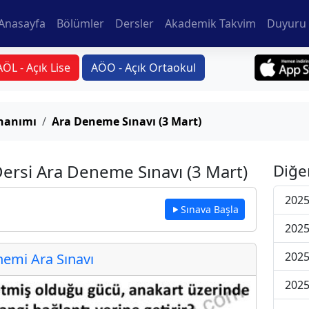
Anasayfa
Bölümler
Dersler
Akademik Takvim
Duyuru 
AÖL - Açık Lise
AÖO - Açık Ortaokul
onanımı
Ara Deneme Sınavı (3 Mart)
ersi Ara Deneme Sınavı (3 Mart)
Diğe
2025
Sınava Başla
2025
2025
emi Ara Sınavı
2025