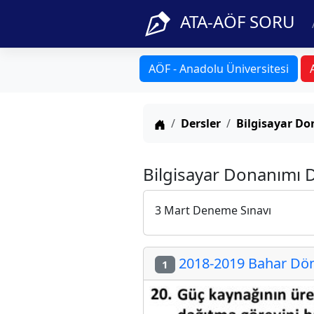
ATA-AÖF SORU
AÖF - Anadolu Üniversitesi
Anasayfa
Dersler
Bilgisayar D
Bilgisayar Donanımı D
3 Mart Deneme Sınavı
2018-2019 Bahar Dön
1