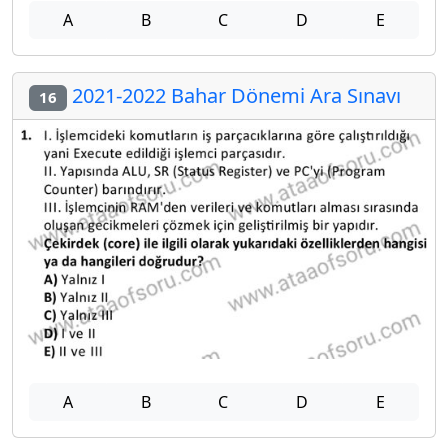
A
B
C
D
E
2021-2022 Bahar Dönemi Ara Sınavı
16
A
B
C
D
E