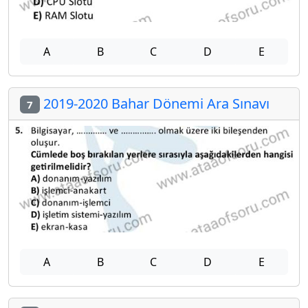
A
B
C
D
E
2019-2020 Bahar Dönemi Ara Sınavı
7
A
B
C
D
E