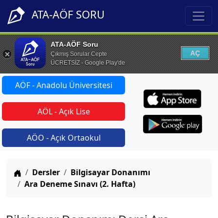
ATA-AÖF SORU
ATA-AÖF Soru
AÇ
Çıkmış Sorular Cepte
ÜCRETSİZ - Google Play'de
AÖF - Anadolu Üniversitesi
AÖL - Açık Lise
AÖO - Açık Ortaokul
Anasayfa
Dersler
Bilgisayar Donanımı
Ara Deneme Sınavı (2. Hafta)