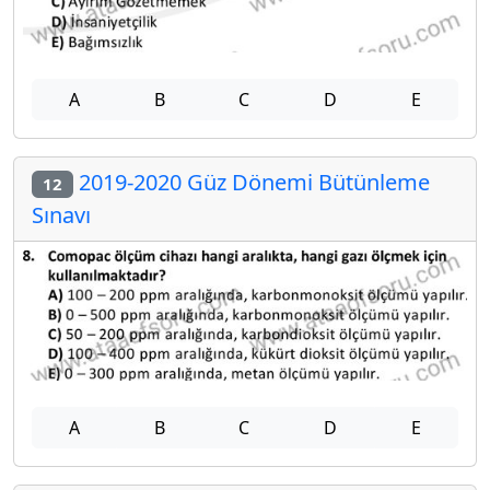
A
B
C
D
E
2019-2020 Güz Dönemi Bütünleme
12
Sınavı
A
B
C
D
E