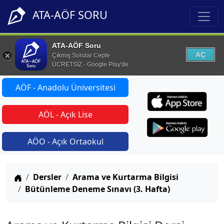
ATA-AÖF SORU
ATA-AÖF Soru
AÇ
Çıkmış Sorular Cepte
ÜCRETSİZ - Google Play'de
AÖF - Anadolu Üniversitesi
AÖL - Açık Lise
AÖO - Açık Ortaokul
Anasayfa
Dersler
Arama ve Kurtarma Bilgisi
Bütünleme Deneme Sınavı (3. Hafta)