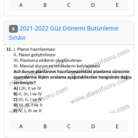
A
B
C
D
E
2021-2022 Güz Dönemi Bütünleme
8
Sınavı
A
B
C
D
E