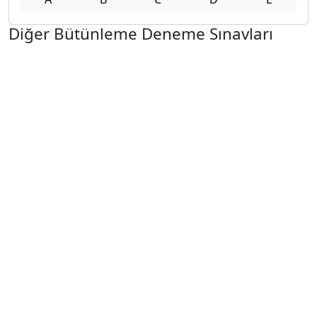
Diğer Bütünleme Deneme Sınavları
2025-2026 12 Şubat
2025-2026 11 Şubat
2025-2026 10 Şubat
2025-2026 9 Şubat
2025-2026 2 Şubat
2025-2026 26 Ocak
2024-2025 14 Şubat
2024-2025 13 Şubat
2024-2025 12 Şubat