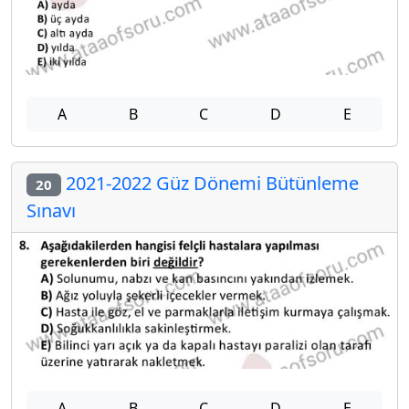
A
B
C
D
E
2021-2022 Güz Dönemi Bütünleme
20
Sınavı
A
B
C
D
E