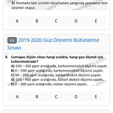
A
B
C
D
E
2019-2020 Güz Dönemi Bütünleme
11
Sınavı
A
B
C
D
E