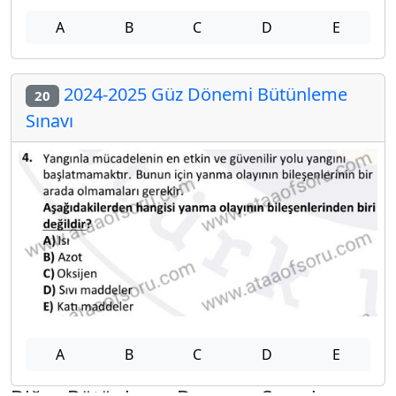
A
B
C
D
E
2024-2025 Güz Dönemi Bütünleme
20
Sınavı
A
B
C
D
E