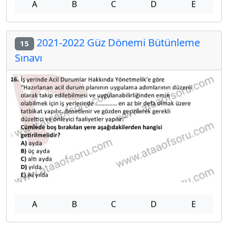
A
B
C
D
E
2021-2022 Güz Dönemi Bütünleme
15
Sınavı
A
B
C
D
E