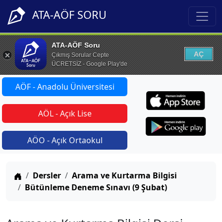
ATA-AÖF SORU
ATA-AÖF Soru
AÇ
Çıkmış Sorular Cepte
ÜCRETSİZ - Google Play'de
AÖF - Anadolu Üniversitesi
AÖL - Açık Lise
AÖO - Açık Ortaokul
Anasayfa
Dersler
Arama ve Kurtarma Bilgisi
Bütünleme Deneme Sınavı (9 Şubat)