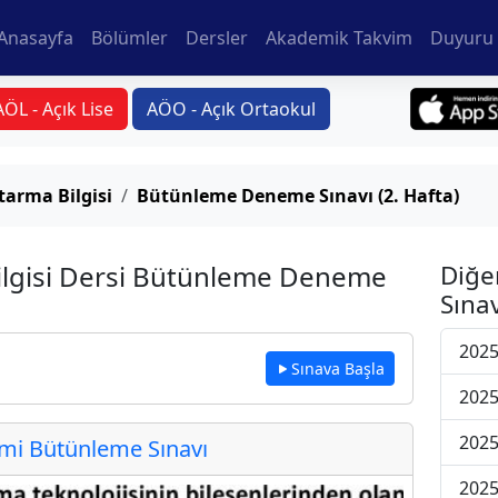
Anasayfa
Bölümler
Dersler
Akademik Takvim
Duyuru 
AÖL - Açık Lise
AÖO - Açık Ortaokul
arma Bilgisi
Bütünleme Deneme Sınavı (2. Hafta)
ilgisi Dersi Bütünleme Deneme
Diğe
Sınav
2025
Sınava Başla
2025
2025
i Bütünleme Sınavı
2025