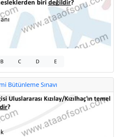
B
C
D
E
i Bütünleme Sınavı