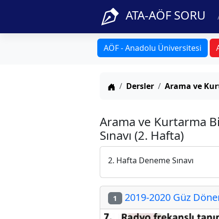
ATA-AÖF SORU
AÖF - Anadolu Üniversitesi
Anasayfa
Dersler
Arama ve Kurt
Arama ve Kurtarma B
Sınavı (2. Hafta)
2. Hafta Deneme Sınavı
2019-2020 Güz Dönem
1