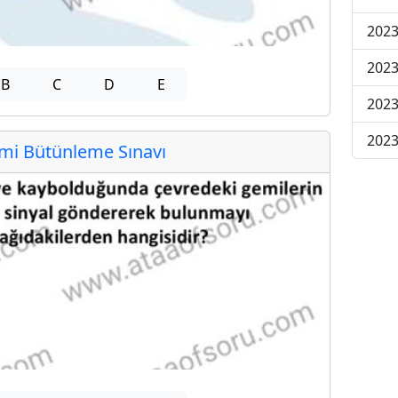
2023
2023
B
C
D
E
2023
2023
i Bütünleme Sınavı