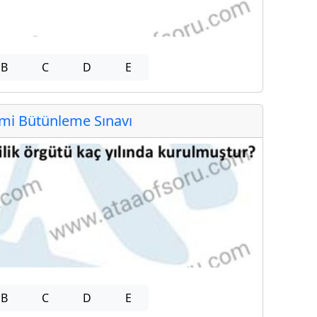
B
C
D
E
i Bütünleme Sınavı
B
C
D
E