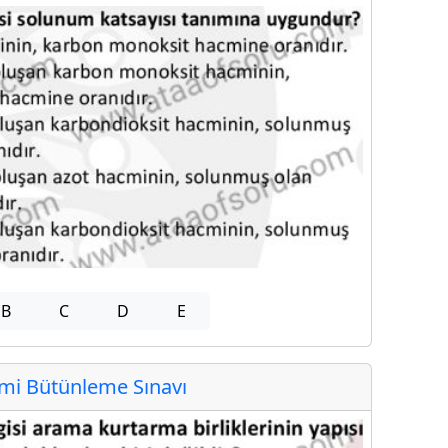
B
C
D
E
i Bütünleme Sınavı