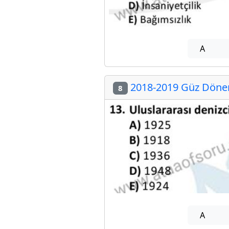
A
2018-2019 Güz Dönem
8
A