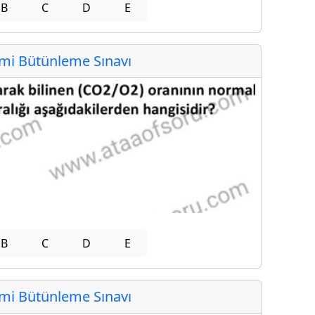
B
C
D
E
i Bütünleme Sınavı
B
C
D
E
i Bütünleme Sınavı