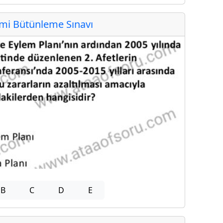
i Bütünleme Sınavı
B
C
D
E