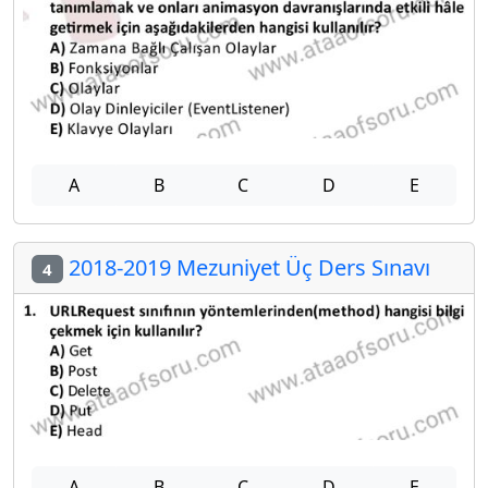
A
B
C
D
E
2018-2019 Mezuniyet Üç Ders Sınavı
4
A
B
C
D
E