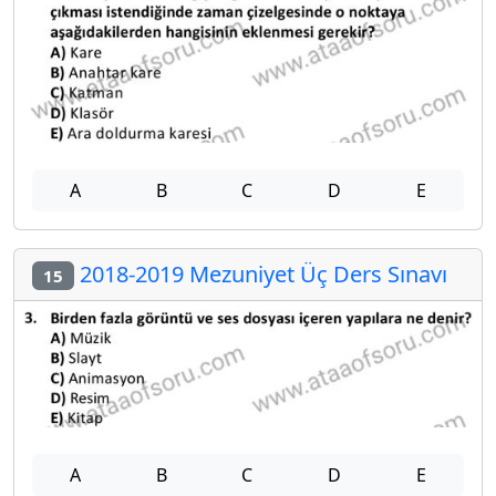
A
B
C
D
E
2018-2019 Mezuniyet Üç Ders Sınavı
15
A
B
C
D
E