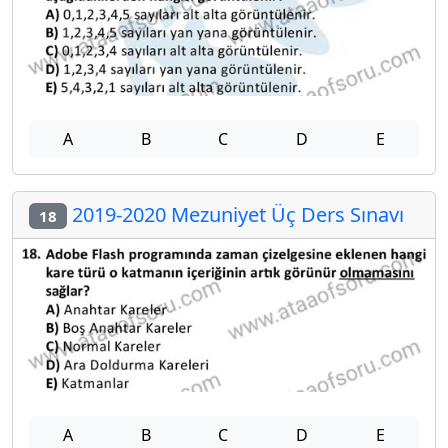
A
B
C
D
E
2019-2020 Mezuniyet Üç Ders Sınavı
18
A
B
C
D
E