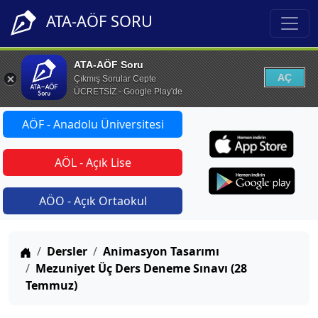
ATA-AÖF SORU
ATA-AÖF Soru
AÇ
Çıkmış Sorular Cepte
ÜCRETSİZ - Google Play'de
AÖF - Anadolu Üniversitesi
AÖL - Açık Lise
AÖO - Açık Ortaokul
Anasayfa
Dersler
Animasyon Tasarımı
Mezuniyet Üç Ders Deneme Sınavı (28
Temmuz)