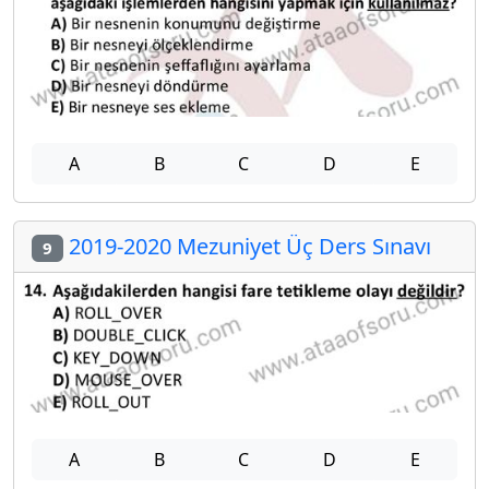
A
B
C
D
E
2019-2020 Mezuniyet Üç Ders Sınavı
9
A
B
C
D
E