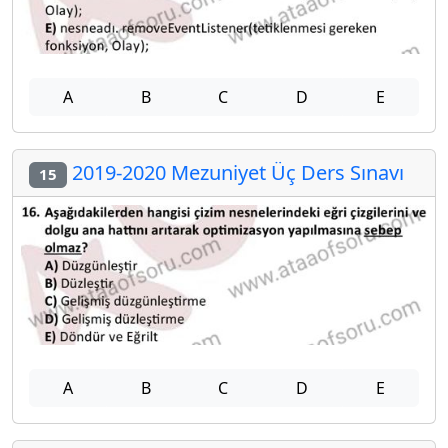
A
B
C
D
E
2019-2020 Mezuniyet Üç Ders Sınavı
15
A
B
C
D
E