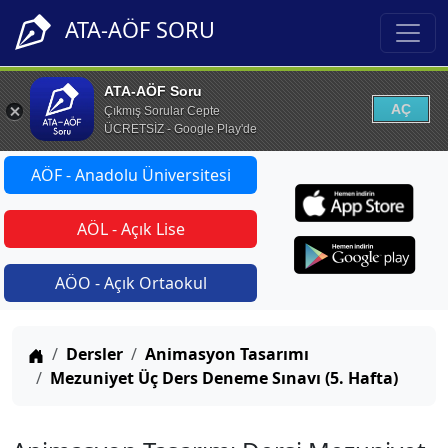
ATA-AÖF SORU
ATA-AÖF Soru
AÇ
Çıkmış Sorular Cepte
ÜCRETSİZ - Google Play'de
AÖF - Anadolu Üniversitesi
AÖL - Açık Lise
AÖO - Açık Ortaokul
Anasayfa
Dersler
Animasyon Tasarımı
Mezuniyet Üç Ders Deneme Sınavı (5. Hafta)