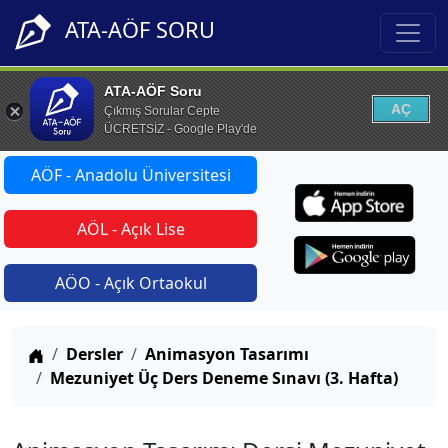
ATA-AÖF SORU
ATA-AÖF Soru
AÇ
Çıkmış Sorular Cepte
ÜCRETSİZ - Google Play'de
AÖF - Anadolu Üniversitesi
AÖL - Açık Lise
AÖO - Açık Ortaokul
Anasayfa
Dersler
Animasyon Tasarımı
Mezuniyet Üç Ders Deneme Sınavı (3. Hafta)