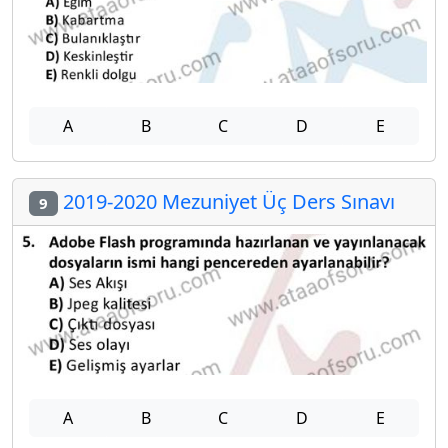
A
B
C
D
E
2019-2020 Mezuniyet Üç Ders Sınavı
9
A
B
C
D
E