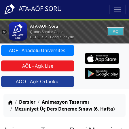
ATA-AÖF SORU
ATA-AÖF Soru
AÇ
Çıkmış Sorular Cepte
ÜCRETSİZ - Google Play'de
AÖF - Anadolu Üniversitesi
AÖL - Açık Lise
AÖO - Açık Ortaokul
Anasayfa
Dersler
Animasyon Tasarımı
Mezuniyet Üç Ders Deneme Sınavı (6. Hafta)