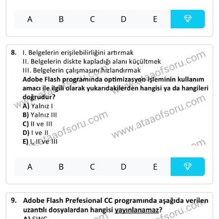
A
B
C
D
E
A
B
C
D
E