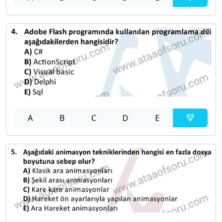
A
B
C
D
E