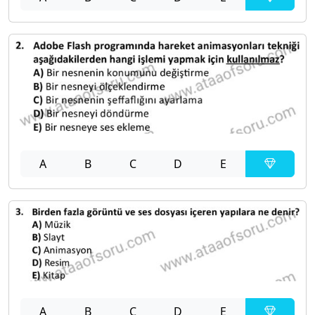
A
B
C
D
E
A
B
C
D
E