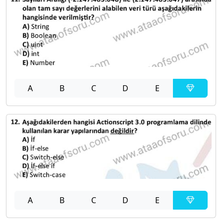
A
B
C
D
E
A
B
C
D
E