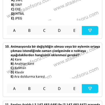
A
B
C
D
E
A
B
C
D
E