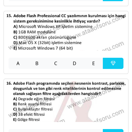
A
B
C
D
E