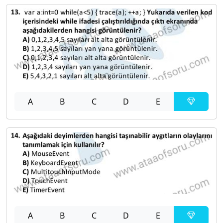
A
B
C
D
E
A
B
C
D
E