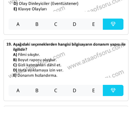
A
B
C
D
E
A
B
C
D
E