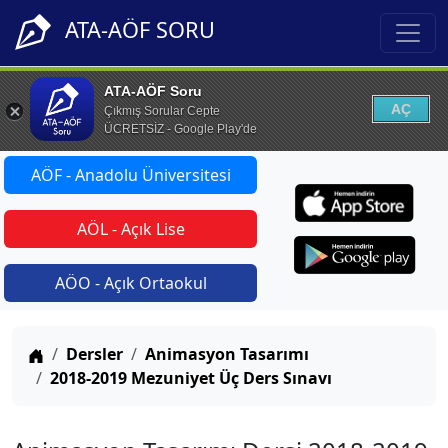
ATA-AÖF SORU
ATA-AÖF Soru
AÇ
Çıkmış Sorular Cepte
ÜCRETSİZ - Google Play'de
AÖF - Anadolu Üniversitesi
AÖL - Açık Lise
AÖO - Açık Ortaokul
Anasayfa
Dersler
Animasyon Tasarımı
2018-2019 Mezuniyet Üç Ders Sınavı