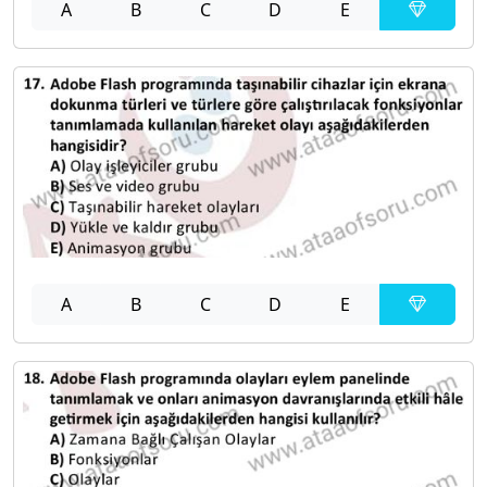
A
B
C
D
E
A
B
C
D
E