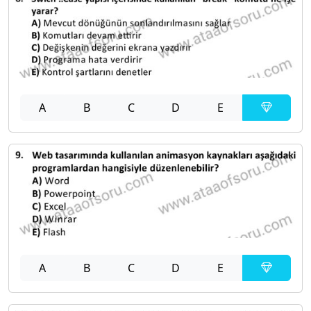
A
B
C
D
E
A
B
C
D
E