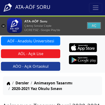
ATA-AÖF SORU
ATA-AÖF Soru
AÇ
Çıkmış Sorular Cepte
ÜCRETSİZ - Google Play'de
AÖF - Anadolu Üniversitesi
AÖL - Açık Lise
AÖO - Açık Ortaokul
Anasayfa
Dersler
Animasyon Tasarımı
2020-2021 Yaz Okulu Sınavı