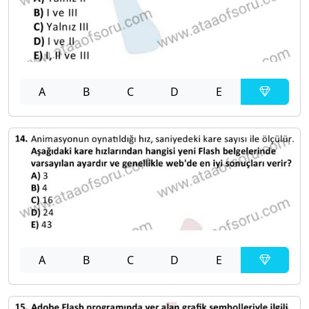
A
B
C
D
E
A
B
C
D
E