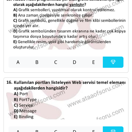
A
B
C
D
E