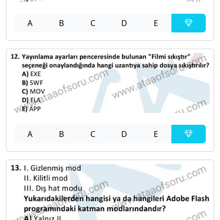
A
B
C
D
E
A
B
C
D
E