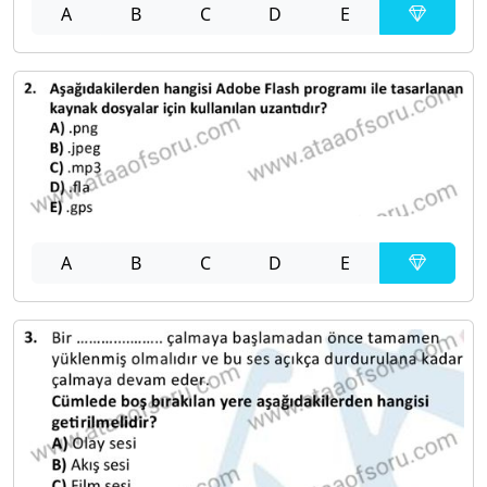
A
B
C
D
E
A
B
C
D
E