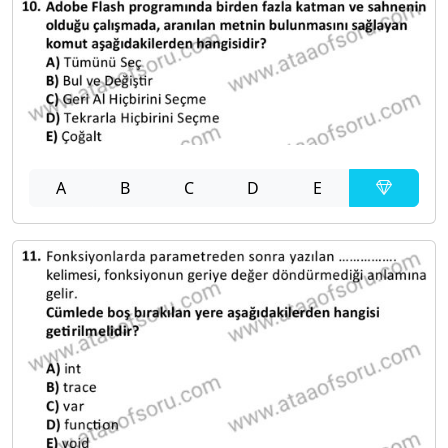
A
B
C
D
E