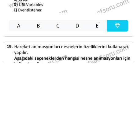
A
B
C
D
E
A
B
C
D
E