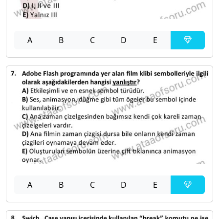
A
B
C
D
E
A
B
C
D
E