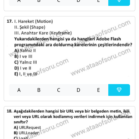
A
B
C
D
E
A
B
C
D
E