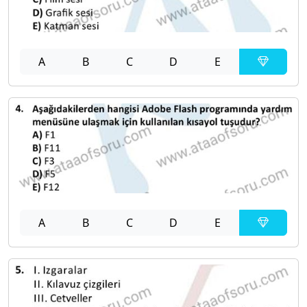
A
B
C
D
E
A
B
C
D
E