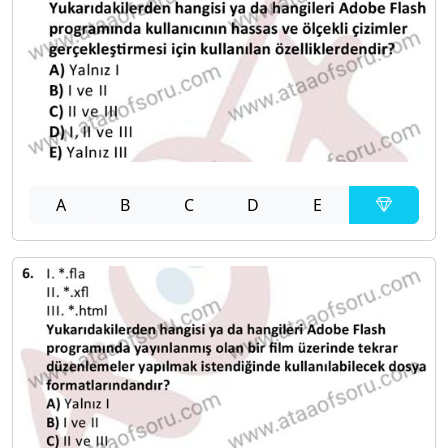
A
B
C
D
E