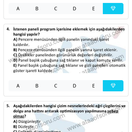
A
B
C
D
E
A
B
C
D
E