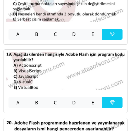
A
B
C
D
E
A
B
C
D
E