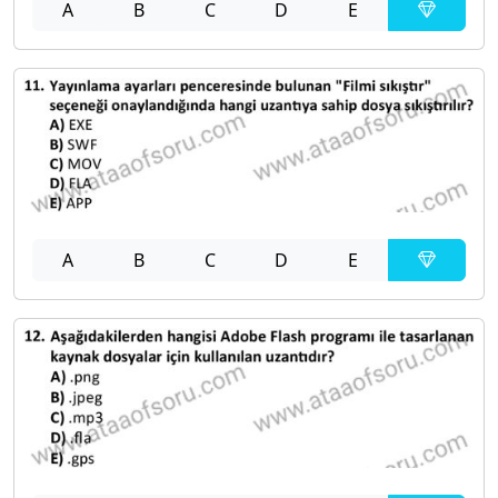
A
B
C
D
E
A
B
C
D
E