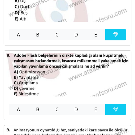
A
B
C
D
E
A
B
C
D
E