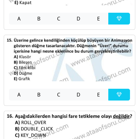
A
B
C
D
E
A
B
C
D
E