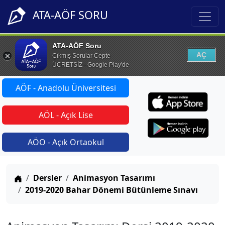
ATA-AÖF SORU
ATA-AÖF Soru
AÇ
Çıkmış Sorular Cepte
ÜCRETSİZ - Google Play'de
AÖF - Anadolu Üniversitesi
AÖL - Açık Lise
AÖO - Açık Ortaokul
Anasayfa
Dersler
Animasyon Tasarımı
2019-2020 Bahar Dönemi Bütünleme Sınavı