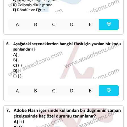
A
B
C
D
E
A
B
C
D
E