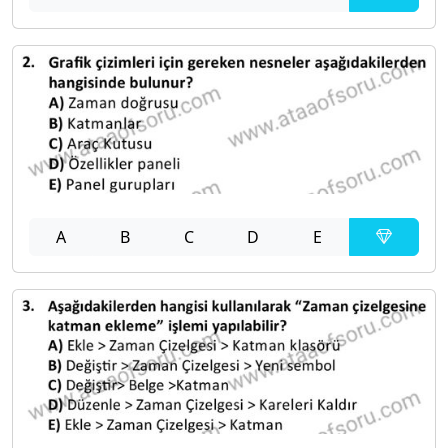
A
B
C
D
E