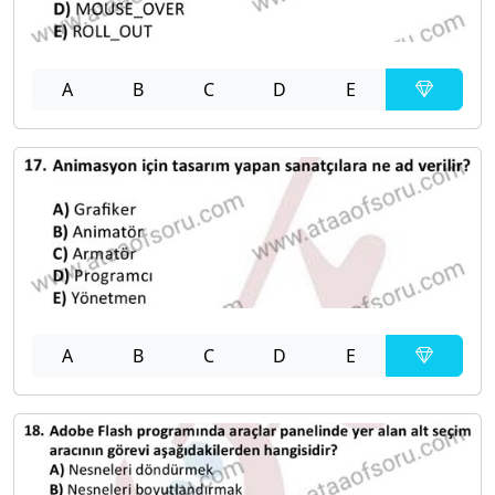
A
B
C
D
E
A
B
C
D
E