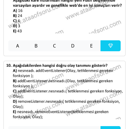
A
B
C
D
E