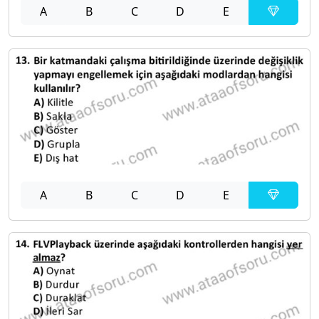
A
B
C
D
E
A
B
C
D
E