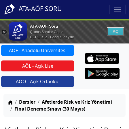
ATA-AÖF SORU
ATA-AÖF Soru
AÇ
Çıkmış Sorular Cepte
ÜCRETSİZ - Google Play'de
AÖF - Anadolu Üniversitesi
AÖL - Açık Lise
AÖO - Açık Ortaokul
Anasayfa
Dersler
Afetlerde Risk ve Kriz Yönetimi
Final Deneme Sınavı (30 Mayıs)