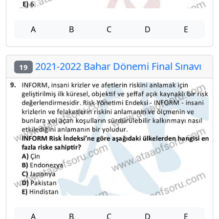
A
B
C
D
E
2021-2022 Bahar Dönemi Final Sınavı
19
A
B
C
D
E