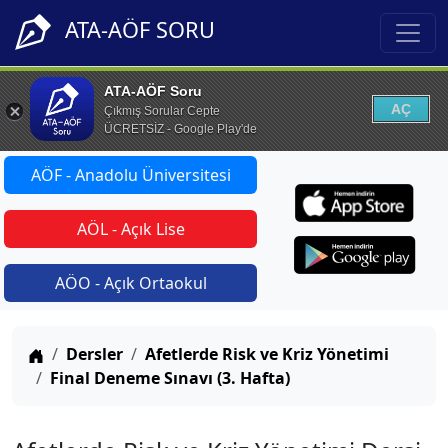
ATA-AÖF SORU
ATA-AÖF Soru
AÇ
Çıkmış Sorular Cepte
ÜCRETSİZ - Google Play'de
AÖF - Anadolu Üniversitesi
AÖL - Açık Lise
AÖO - Açık Ortaokul
Anasayfa
Dersler
Afetlerde Risk ve Kriz Yönetimi
Final Deneme Sınavı (3. Hafta)