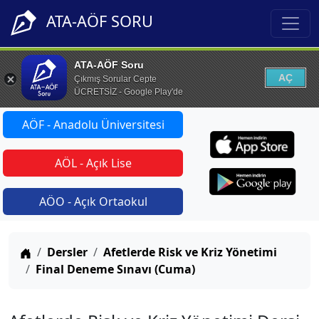
ATA-AÖF SORU
ATA-AÖF Soru
AÇ
Çıkmış Sorular Cepte
ÜCRETSİZ - Google Play'de
AÖF - Anadolu Üniversitesi
AÖL - Açık Lise
AÖO - Açık Ortaokul
Anasayfa
Dersler
Afetlerde Risk ve Kriz Yönetimi
Final Deneme Sınavı (Cuma)