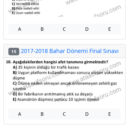
A
B
C
D
E
2017-2018 Bahar Dönemi Final Sınavı
15
A
B
C
D
E