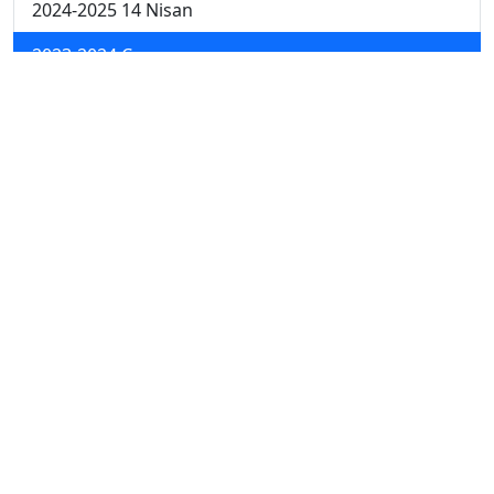
2024-2025 14 Nisan
2023-2024 Cuma
2023-2024 Perşembe
2023-2024 Çarşamba
2023-2024 Salı
2023-2024 Pazartesi
2023-2024 5. Hafta
2023-2024 4. Hafta
2023-2024 3. Hafta
2023-2024 2. Hafta
2023-2024 1. Hafta