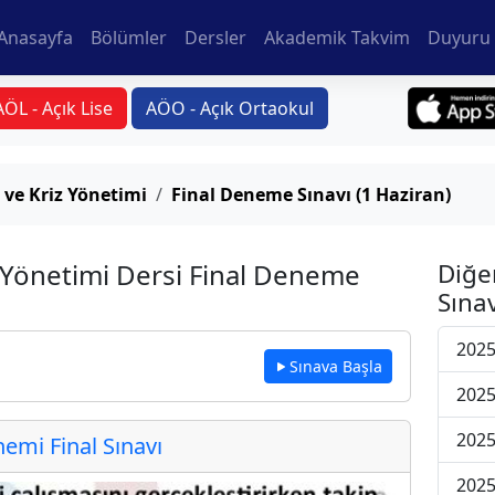
Anasayfa
Bölümler
Dersler
Akademik Takvim
Duyuru 
AÖL - Açık Lise
AÖO - Açık Ortaokul
 ve Kriz Yönetimi
Final Deneme Sınavı (1 Haziran)
z Yönetimi Dersi Final Deneme
Diğe
Sınav
2025
Sınava Başla
2025
2025
mi Final Sınavı
2025