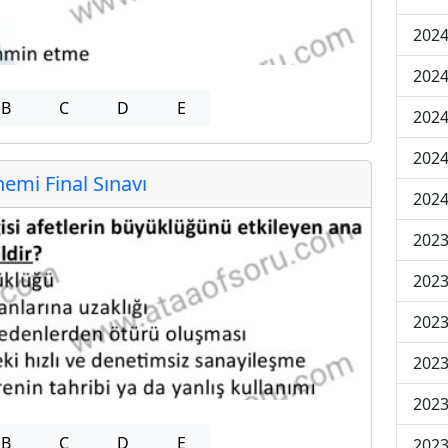
2024
2024
B
C
D
E
2024
2024
mi Final Sınavı
2024
202
202
202
2023
2023
B
C
D
E
2023