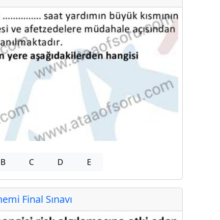
B
C
D
E
mi Final Sınavı