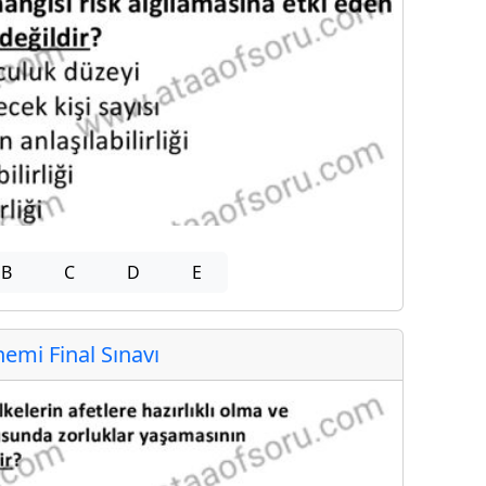
B
C
D
E
mi Final Sınavı