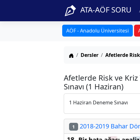
ATA-AÖF SORU
AÖF - Anadolu Üniversitesi
Anasayfa
Dersler
Afetlerde Risk
Afetlerde Risk ve Kri
Sınavı (1 Haziran)
1 Haziran Deneme Sınavı
2018-2019 Bahar Döne
1