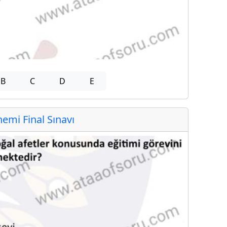
B
C
D
E
mi Final Sınavı