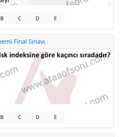
B
C
D
E
mi Final Sınavı
B
C
D
E