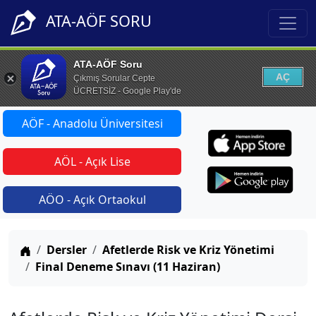
ATA-AÖF SORU
ATA-AÖF Soru
AÇ
Çıkmış Sorular Cepte
ÜCRETSİZ - Google Play'de
AÖF - Anadolu Üniversitesi
AÖL - Açık Lise
AÖO - Açık Ortaokul
Anasayfa
Dersler
Afetlerde Risk ve Kriz Yönetimi
Final Deneme Sınavı (11 Haziran)