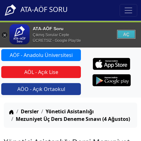
ATA-AÖF SORU
ATA-AÖF Soru
AÇ
Çıkmış Sorular Cepte
ÜCRETSİZ - Google Play'de
AÖF - Anadolu Üniversitesi
AÖL - Açık Lise
AÖO - Açık Ortaokul
Anasayfa
Dersler
Yönetici Asistanlığı
Mezuniyet Üç Ders Deneme Sınavı (4 Ağustos)