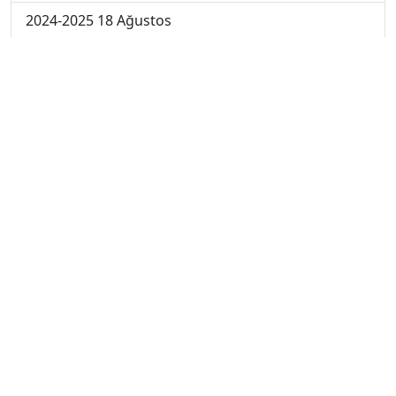
2024-2025 18 Ağustos
2024-2025 11 Ağustos
2024-2025 4 Ağustos
2024-2025 28 Temmuz
2024-2025 21 Temmuz
2023-2024 7. Hafta
2023-2024 6. Hafta
2023-2024 5. Hafta
2023-2024 4. Hafta
2023-2024 3. Hafta
2023-2024 2. Hafta