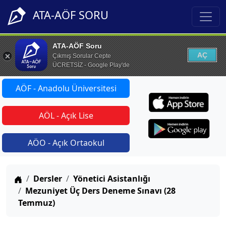
ATA-AÖF SORU
ATA-AÖF Soru
AÇ
Çıkmış Sorular Cepte
ÜCRETSİZ - Google Play'de
AÖF - Anadolu Üniversitesi
AÖL - Açık Lise
AÖO - Açık Ortaokul
Anasayfa
Dersler
Yönetici Asistanlığı
Mezuniyet Üç Ders Deneme Sınavı (28
Temmuz)