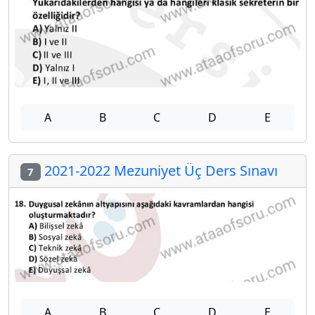
A
B
C
D
E
2021-2022 Mezuniyet Üç Ders Sınavı
7
A
B
C
D
E