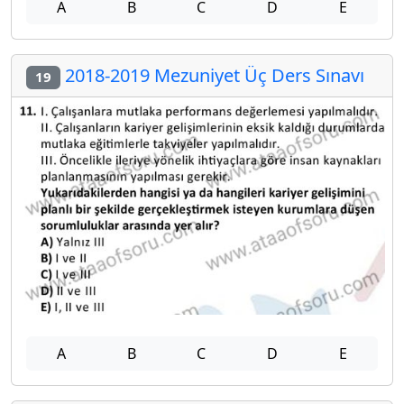
A
B
C
D
E
2018-2019 Mezuniyet Üç Ders Sınavı
19
A
B
C
D
E