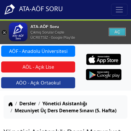
ATA-AÖF SORU
ATA-AÖF Soru
AÇ
Çıkmış Sorular Cepte
ÜCRETSİZ - Google Play'de
AÖF - Anadolu Üniversitesi
AÖL - Açık Lise
AÖO - Açık Ortaokul
Anasayfa
Dersler
Yönetici Asistanlığı
Mezuniyet Üç Ders Deneme Sınavı (5. Hafta)