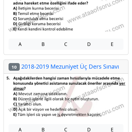
A
B
C
D
E
2018-2019 Mezuniyet Üç Ders Sınavı
10
A
B
C
D
E