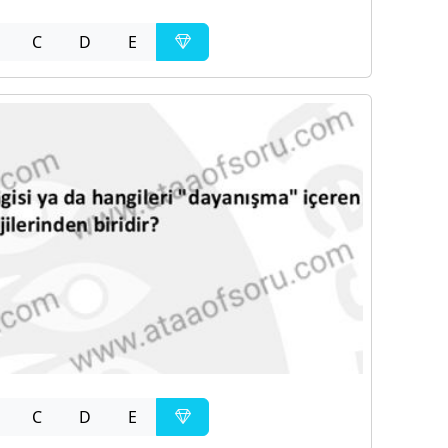
C
D
E
C
D
E