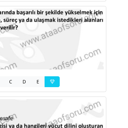
C
D
E