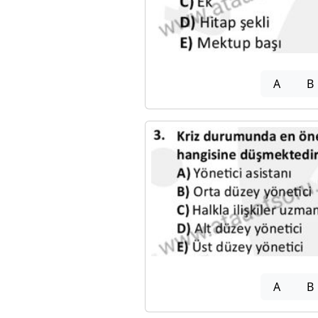
A
B
A
B