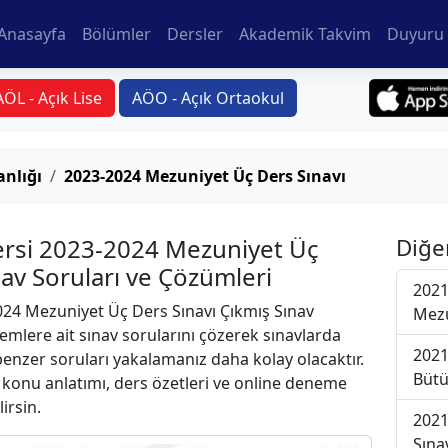
Anasayfa
Bölümler
Dersler
Akademik Takvim
Duyuru 
AÖL - Açık Lise
AÖO - Açık Ortaokul
anlığı
2023-2024 Mezuniyet Üç Ders Sınavı
Dersi 2023-2024 Mezuniyet Üç
Diğe
nav Soruları ve Çözümleri
2021
24 Mezuniyet Üç Ders Sınavı Çıkmış Sınav
Mezu
emlere ait sınav sorularını çözerek sınavlarda
2021
 benzer soruları yakalamanız daha kolay olacaktır.
Bütü
r konu anlatımı, ders özetleri ve online deneme
lirsin.
2021
Sına