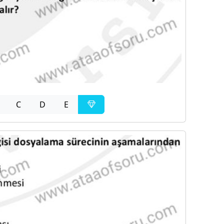
C
D
E