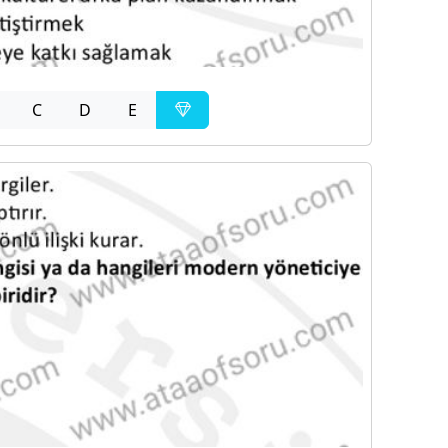
C
D
E