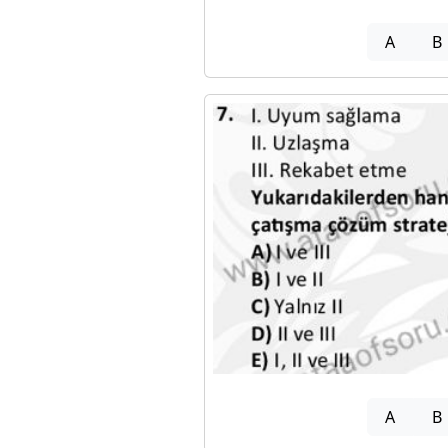
A
B
A
B