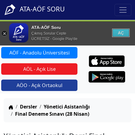
ATA-AÖF SORU
ATA-AÖF Soru
AÇ
Çıkmış Sorular Cepte
ÜCRETSİZ - Google Play'de
AÖF - Anadolu Üniversitesi
AÖL - Açık Lise
AÖO - Açık Ortaokul
Anasayfa
Dersler
Yönetici Asistanlığı
Final Deneme Sınavı (28 Nisan)