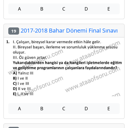
A
B
C
D
E
2017-2018 Bahar Dönemi Final Sınavı
19
A
B
C
D
E