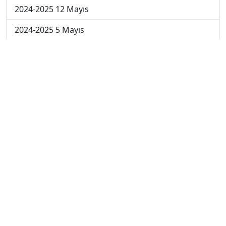
2024-2025 12 Mayıs
2024-2025 5 Mayıs
2024-2025 28 Nisan
2024-2025 21 Nisan
2024-2025 14 Nisan
2023-2024 Cuma
2023-2024 Perşembe
2023-2024 Çarşamba
2023-2024 Salı
2023-2024 Pazartesi
2023-2024 5. Hafta