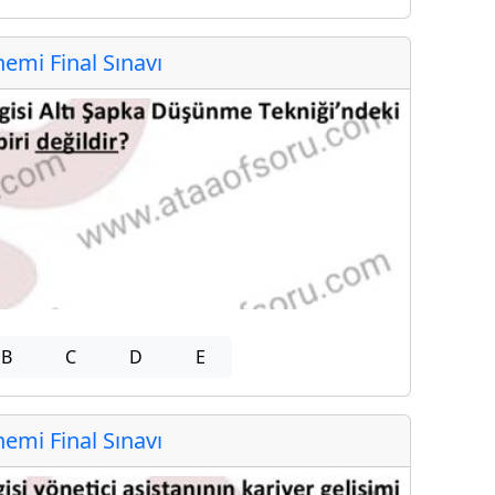
mi Final Sınavı
B
C
D
E
mi Final Sınavı