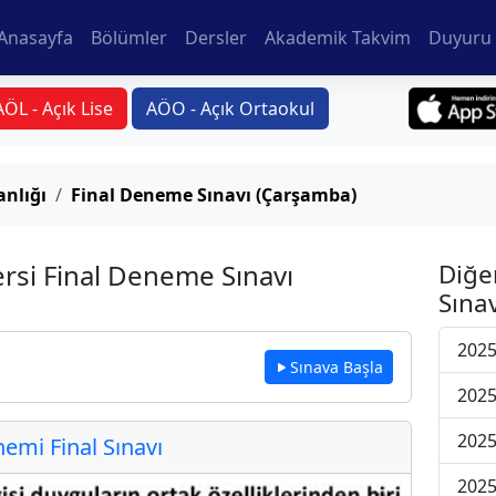
Anasayfa
Bölümler
Dersler
Akademik Takvim
Duyuru 
AÖL - Açık Lise
AÖO - Açık Ortaokul
anlığı
Final Deneme Sınavı (Çarşamba)
ersi Final Deneme Sınavı
Diğe
Sınav
2025
Sınava Başla
2025
2025
mi Final Sınavı
2025