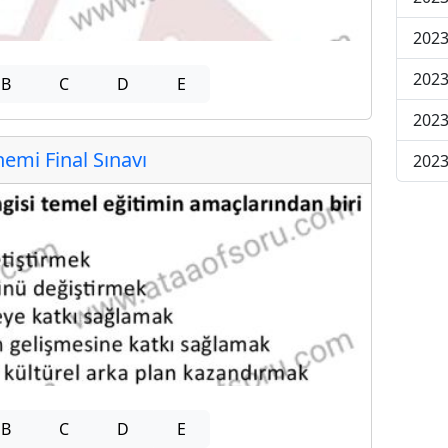
2023
2023
B
C
D
E
2023
mi Final Sınavı
2023
B
C
D
E