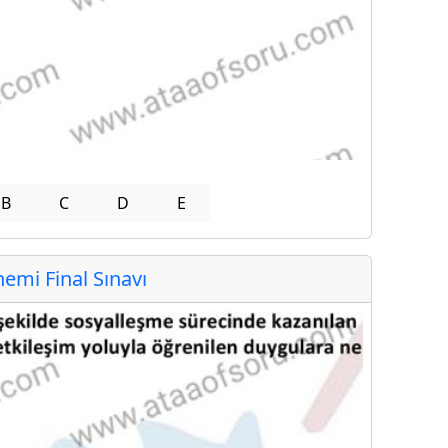
B
C
D
E
mi Final Sınavı