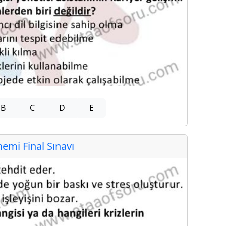
B
C
D
E
mi Final Sınavı