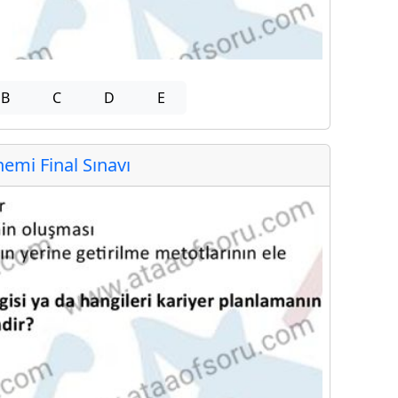
B
C
D
E
mi Final Sınavı