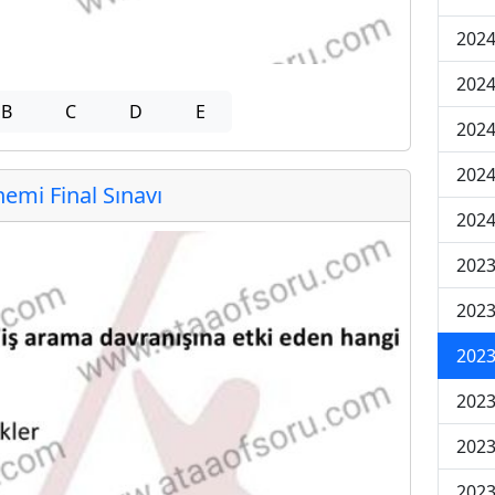
2024
2024
B
C
D
E
2024
2024
mi Final Sınavı
2024
202
202
202
2023
2023
2023