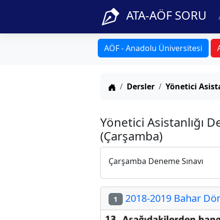
ATA-AÖF SORU
AÖF - Anadolu Üniversitesi
Anasayfa
Dersler
Yönetici Asist
Yönetici Asistanlığı D
(Çarşamba)
Çarşamba Deneme Sınavı
2018-2019 Bahar Döne
1