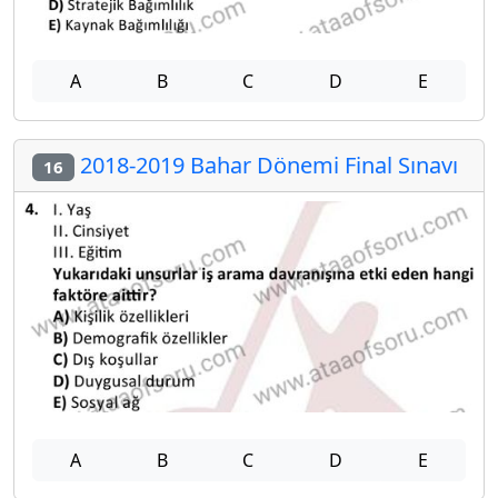
A
B
C
D
E
2018-2019 Bahar Dönemi Final Sınavı
16
A
B
C
D
E