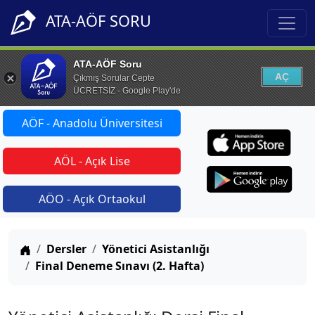
ATA-AÖF SORU
ATA-AÖF Soru
AÇ
Çıkmış Sorular Cepte
ÜCRETSİZ - Google Play'de
AÖF - Anadolu Üniversitesi
AÖL - Açık Lise
AÖO - Açık Ortaokul
Anasayfa
Dersler
Yönetici Asistanlığı
Final Deneme Sınavı (2. Hafta)