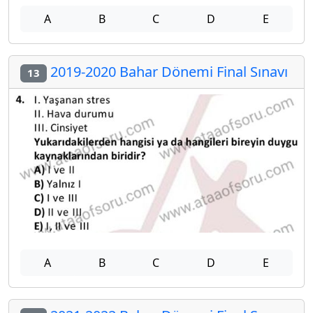
A
B
C
D
E
2019-2020 Bahar Dönemi Final Sınavı
13
A
B
C
D
E