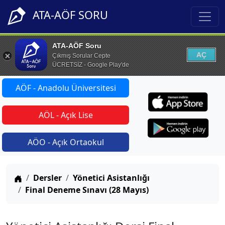
ATA-AÖF SORU
ATA-AÖF Soru
AÇ
Çıkmış Sorular Cepte
ÜCRETSİZ - Google Play'de
AÖF - Anadolu Üniversitesi
AÖL - Açık Lise
AÖO - Açık Ortaokul
Anasayfa
Dersler
Yönetici Asistanlığı
Final Deneme Sınavı (28 Mayıs)