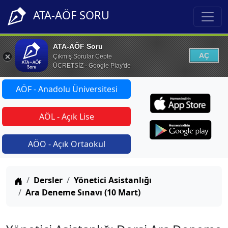
ATA-AÖF SORU
ATA-AÖF Soru
AÇ
Çıkmış Sorular Cepte
ÜCRETSİZ - Google Play'de
AÖF - Anadolu Üniversitesi
AÖL - Açık Lise
AÖO - Açık Ortaokul
Anasayfa
Dersler
Yönetici Asistanlığı
Ara Deneme Sınavı (10 Mart)