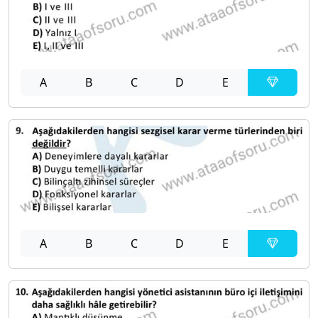
A
B
C
D
E
A
B
C
D
E