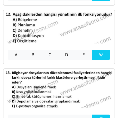
A
B
C
D
E