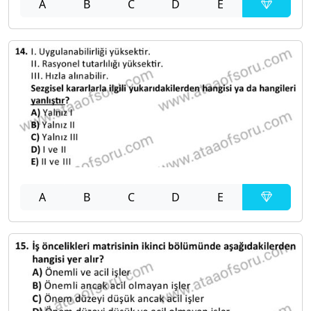
A
B
C
D
E
A
B
C
D
E