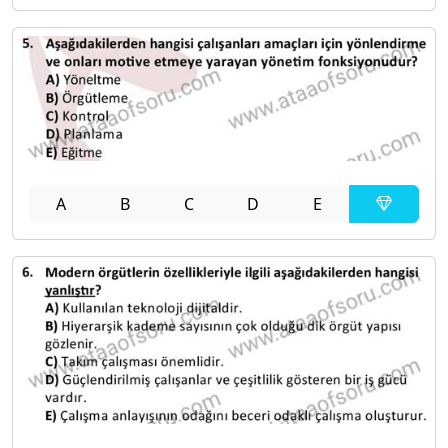
A
B
C
D
E