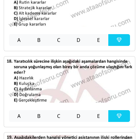
A
B
C
D
E
A
B
C
D
E