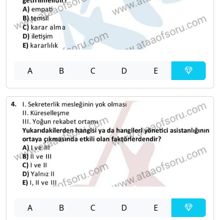
A
B
C
D
E
A
B
C
D
E