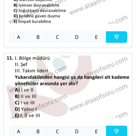
A
B
C
D
E
A
B
C
D
E