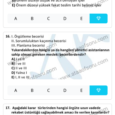
A
B
C
D
E
A
B
C
D
E