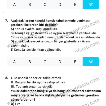
A
B
C
D
E
A
B
C
D
E