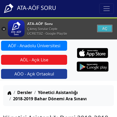
ATA-AÖF SORU
ATA-AÖF Soru
AÇ
Çıkmış Sorular Cepte
ÜCRETSİZ - Google Play'de
AÖF - Anadolu Üniversitesi
AÖL - Açık Lise
AÖO - Açık Ortaokul
Anasayfa
Dersler
Yönetici Asistanlığı
2018-2019 Bahar Dönemi Ara Sınavı