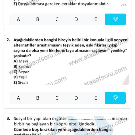
A
B
C
D
E
A
B
C
D
E