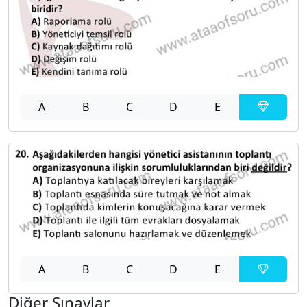
A
B
C
D
E
A
B
C
D
E
Diğer Sınavlar