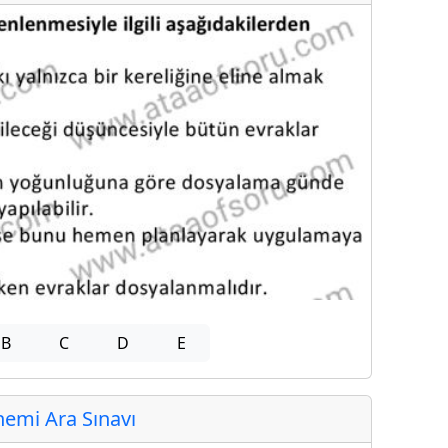
B
C
D
E
emi Ara Sınavı