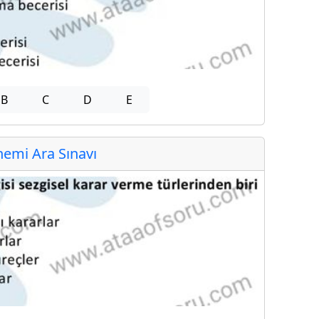
B
C
D
E
emi Ara Sınavı