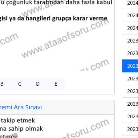
2024
2024
2024
2023
2023
2023
2023
B
C
D
E
2023
2023
emi Ara Sınavı
2023
2023