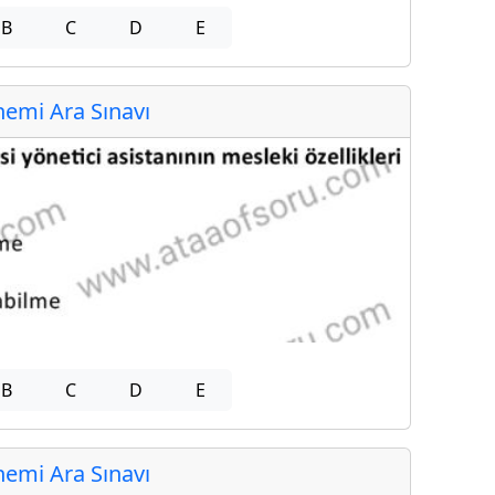
B
C
D
E
emi Ara Sınavı
B
C
D
E
emi Ara Sınavı