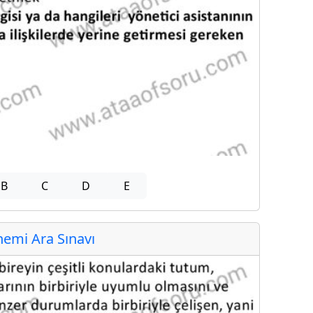
B
C
D
E
emi Ara Sınavı