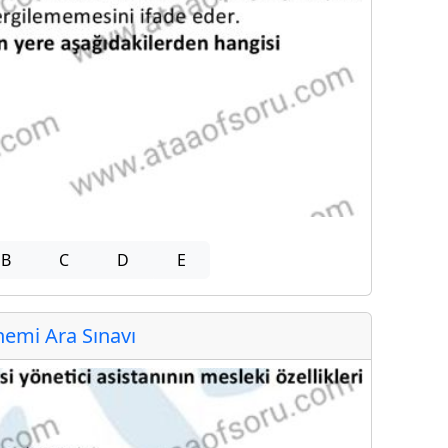
B
C
D
E
emi Ara Sınavı