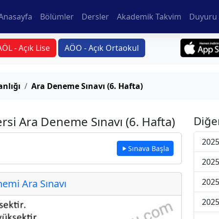
Anasayfa
Bölümler
Dersler
Akademik Takvim
Duyuru 
AÖL - Açık Lise
AÖO - Açık Ortaokul
anlığı
Ara Deneme Sınavı (6. Hafta)
ersi Ara Deneme Sınavı (6. Hafta)
Diğe
2025
Sınava Başla
2025
2025
emi Ara Sınavı
2025