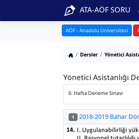
ATA-AÖF SORU
AÖF - Anadolu Üniversitesi
Anasayfa
Dersler
Yönetici Asist
Yönetici Asistanlığı D
6. Hafta Deneme Sınavı
2018-2019 Bahar Dön
1