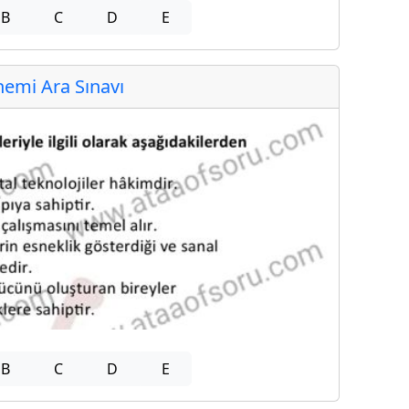
B
C
D
E
emi Ara Sınavı
B
C
D
E