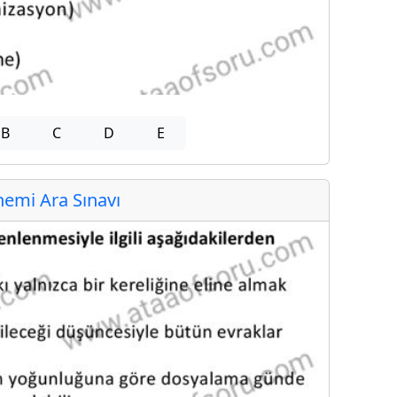
B
C
D
E
emi Ara Sınavı