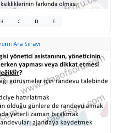
B
C
D
E
emi Ara Sınavı