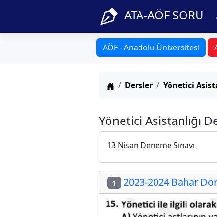
ATA-AÖF SORU
AÖF - Anadolu Üniversitesi
Anasayfa
Dersler
Yönetici Asist
Yönetici Asistanlığı 
13 Nisan Deneme Sınavı
2023-2024 Bahar Dön
1