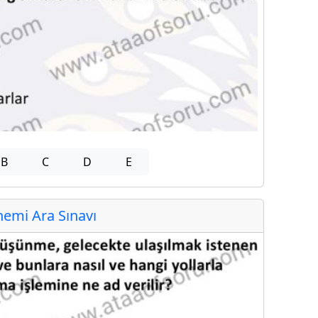
B
C
D
E
emi Ara Sınavı