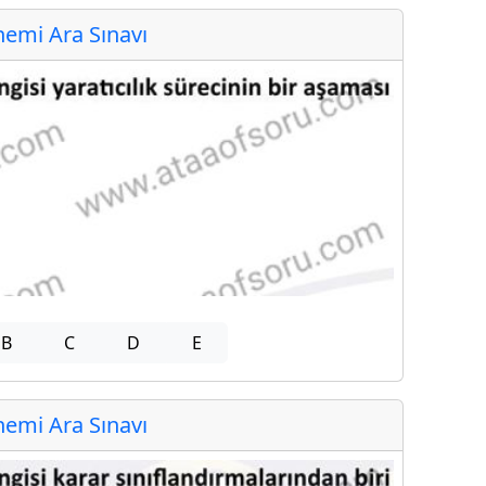
emi Ara Sınavı
B
C
D
E
emi Ara Sınavı