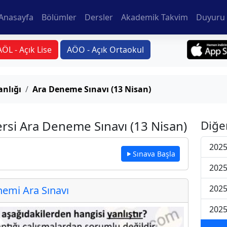
Anasayfa
Bölümler
Dersler
Akademik Takvim
Duyuru 
AÖL - Açık Lise
AÖO - Açık Ortaokul
anlığı
Ara Deneme Sınavı (13 Nisan)
Dersi Ara Deneme Sınavı (13 Nisan)
Diğe
2025
Sınava Başla
2025
2025
emi Ara Sınavı
2025