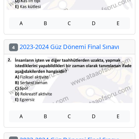
A
B
C
D
E
2023-2024 Güz Dönemi Final Sınavı
4
A
B
C
D
E