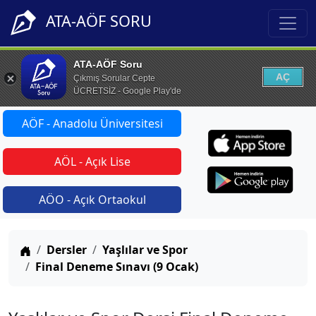
ATA-AÖF SORU
ATA-AÖF Soru
AÇ
Çıkmış Sorular Cepte
ÜCRETSİZ - Google Play'de
AÖF - Anadolu Üniversitesi
AÖL - Açık Lise
AÖO - Açık Ortaokul
Anasayfa
Dersler
Yaşlılar ve Spor
Final Deneme Sınavı (9 Ocak)