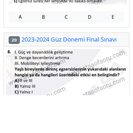
A
B
C
D
E
2023-2024 Güz Dönemi Final Sınavı
20
A
B
C
D
E