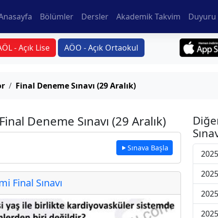
Anasayfa
Bölümler
Dersler
Akademik Takvim
Duyuru 
AÖL - Açık Lise
AÖO - Açık Ortaokul
or
Final Deneme Sınavı (29 Aralık)
 Final Deneme Sınavı (29 Aralık)
Diğe
Sınav
Sınava Başla
2025
2025
 Final Sınavı
2025
2025