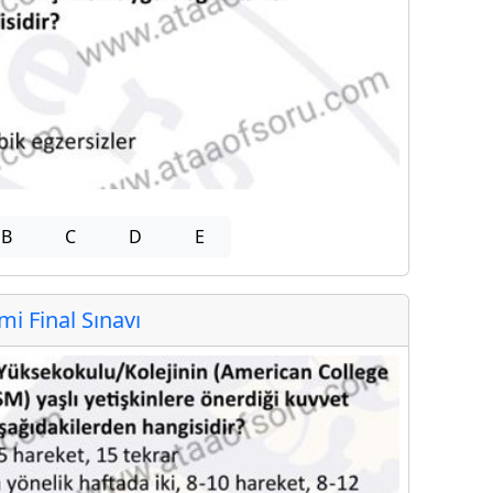
B
C
D
E
 Final Sınavı