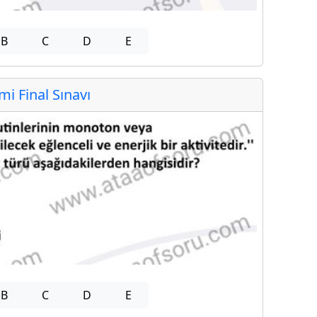
B
C
D
E
 Final Sınavı
B
C
D
E