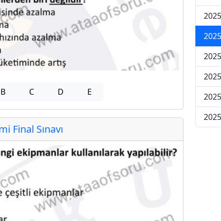
2025
2025
2025
2025
B
C
D
E
2025
2025
 Final Sınavı