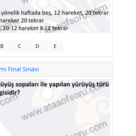
B
C
D
E
 Final Sınavı