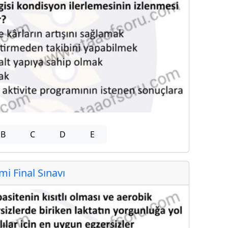
B
C
D
E
 Final Sınavı