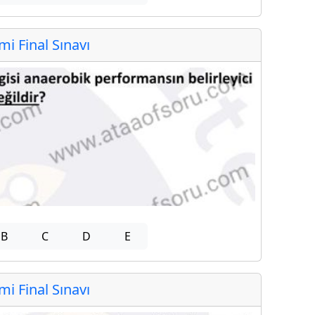
 Final Sınavı
B
C
D
E
 Final Sınavı