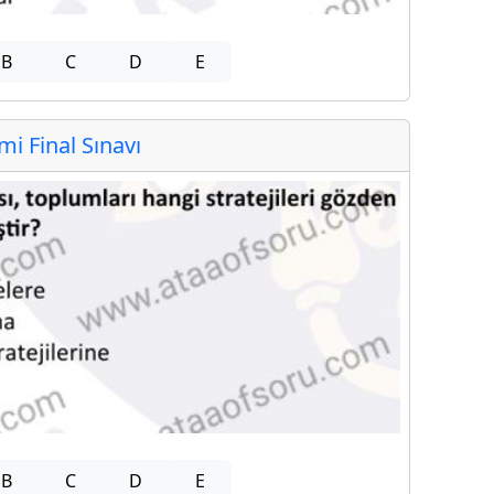
B
C
D
E
 Final Sınavı
B
C
D
E