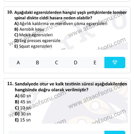
A
B
C
D
E