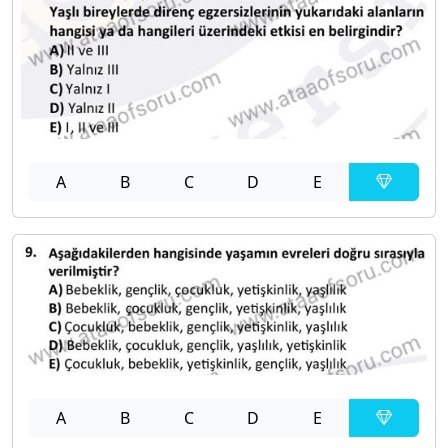
A
B
C
D
E
A
B
C
D
E