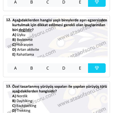
A
B
C
D
E
A
B
C
D
E