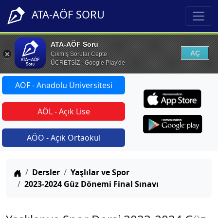
ATA-AÖF SORU
ATA-AÖF Soru
AÇ
Çıkmış Sorular Cepte
ÜCRETSİZ - Google Play'de
AÖF - Anadolu Üniversitesi
AÖL - Açık Lise
AÖO - Açık Ortaokul
Anasayfa
Dersler
Yaşlılar ve Spor
2023-2024 Güz Dönemi Final Sınavı