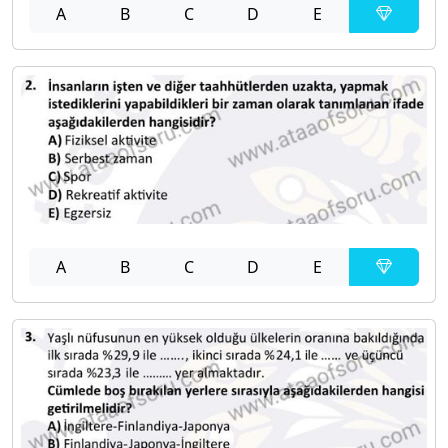
A
B
C
D
E
A
B
C
D
E