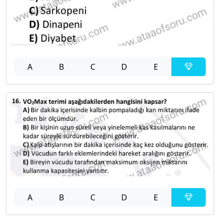
A
B
C
D
E
A
B
C
D
E