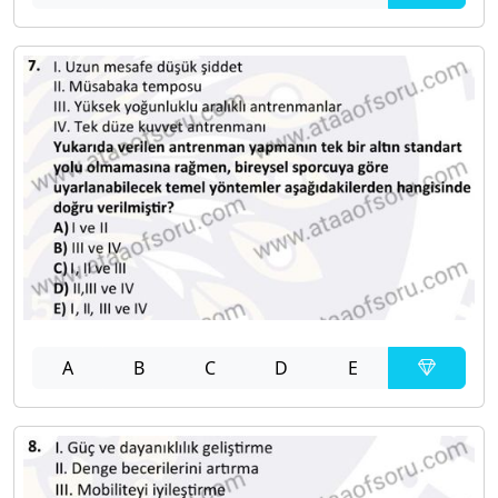
A
B
C
D
E