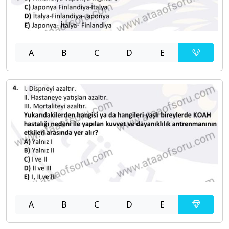
A
B
C
D
E
A
B
C
D
E