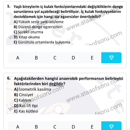
A
B
C
D
E
A
B
C
D
E