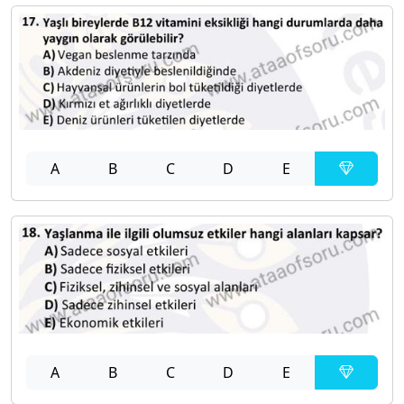
A
B
C
D
E
A
B
C
D
E