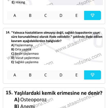
A
B
C
D
E
A
B
C
D
E