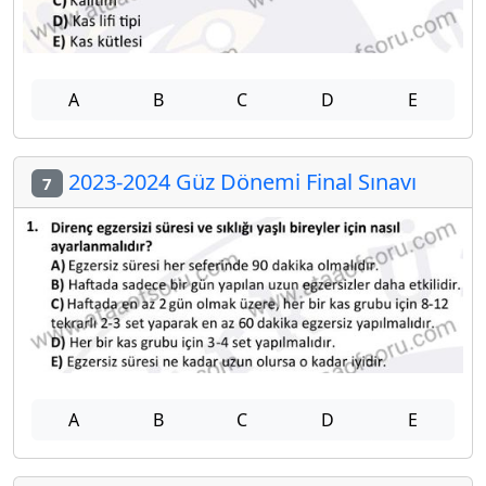
A
B
C
D
E
2023-2024 Güz Dönemi Final Sınavı
7
A
B
C
D
E