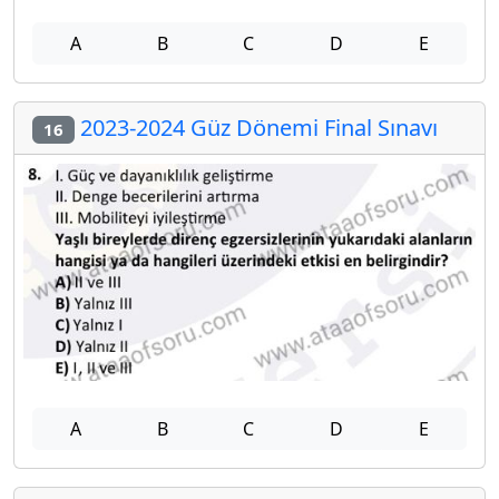
A
B
C
D
E
2023-2024 Güz Dönemi Final Sınavı
16
A
B
C
D
E