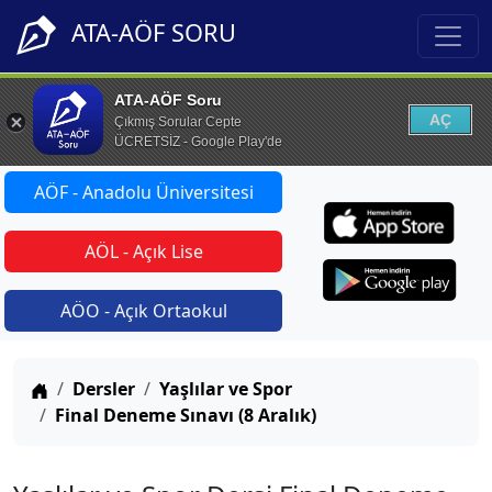
ATA-AÖF SORU
ATA-AÖF Soru
AÇ
Çıkmış Sorular Cepte
ÜCRETSİZ - Google Play'de
AÖF - Anadolu Üniversitesi
AÖL - Açık Lise
AÖO - Açık Ortaokul
Anasayfa
Dersler
Yaşlılar ve Spor
Final Deneme Sınavı (8 Aralık)