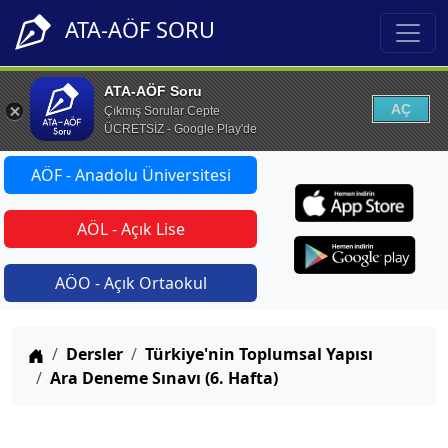
ATA-AÖF SORU
ATA-AÖF Soru
AÇ
Çıkmış Sorular Cepte
ÜCRETSİZ - Google Play'de
AÖF - Anadolu Üniversitesi
AÖL - Açık Lise
AÖO - Açık Ortaokul
Anasayfa
Dersler
Türkiye'nin Toplumsal Yapısı
Ara Deneme Sınavı (6. Hafta)