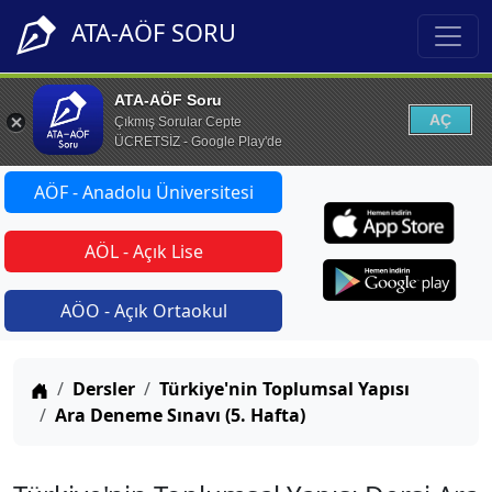
ATA-AÖF SORU
ATA-AÖF Soru
AÇ
Çıkmış Sorular Cepte
ÜCRETSİZ - Google Play'de
AÖF - Anadolu Üniversitesi
AÖL - Açık Lise
AÖO - Açık Ortaokul
Anasayfa
Dersler
Türkiye'nin Toplumsal Yapısı
Ara Deneme Sınavı (5. Hafta)