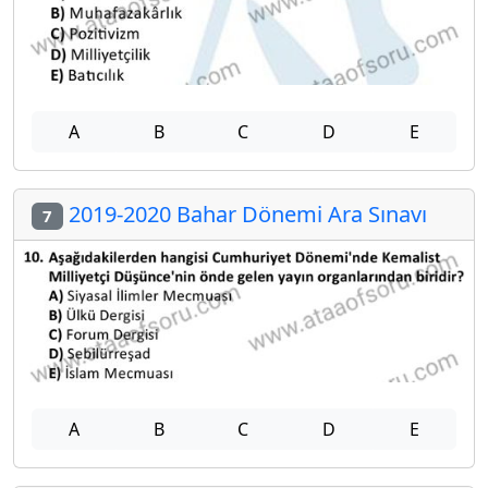
A
B
C
D
E
2019-2020 Bahar Dönemi Ara Sınavı
7
A
B
C
D
E