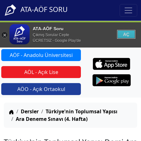
ATA-AÖF SORU
ATA-AÖF Soru
AÇ
Çıkmış Sorular Cepte
ÜCRETSİZ - Google Play'de
AÖF - Anadolu Üniversitesi
AÖL - Açık Lise
AÖO - Açık Ortaokul
Anasayfa
Dersler
Türkiye'nin Toplumsal Yapısı
Ara Deneme Sınavı (4. Hafta)