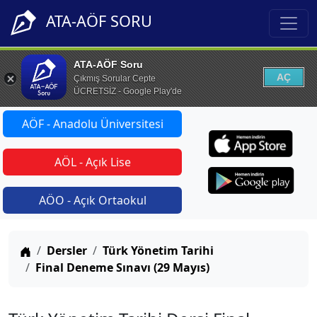
ATA-AÖF SORU
ATA-AÖF Soru
AÇ
Çıkmış Sorular Cepte
ÜCRETSİZ - Google Play'de
AÖF - Anadolu Üniversitesi
AÖL - Açık Lise
AÖO - Açık Ortaokul
Anasayfa
Dersler
Türk Yönetim Tarihi
Final Deneme Sınavı (29 Mayıs)