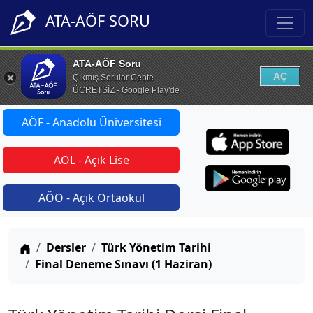
ATA-AÖF SORU
ATA-AÖF Soru
AÇ
Çıkmış Sorular Cepte
ÜCRETSİZ - Google Play'de
AÖF - Anadolu Üniversitesi
AÖL - Açık Lise
AÖO - Açık Ortaokul
Anasayfa
Dersler
Türk Yönetim Tarihi
Final Deneme Sınavı (1 Haziran)