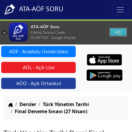
ATA-AÖF SORU
ATA-AÖF Soru
AÇ
Çıkmış Sorular Cepte
ÜCRETSİZ - Google Play'de
AÖF - Anadolu Üniversitesi
AÖL - Açık Lise
AÖO - Açık Ortaokul
Anasayfa
Dersler
Türk Yönetim Tarihi
Final Deneme Sınavı (27 Nisan)